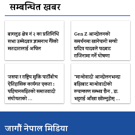
सम्बन्धित खबर
बागलुङ क्षेत्र नं २ का प्रतिनिधि
Gen Z आन्दोलनको
सभा उम्मेदवार ज्ञामनाथ गैरेकाे
समर्थनमा खानेपानी मन्त्री
मतदातालाई अपिल
प्रदिप यादवले पदबाट
राजिनामा गर्ने घोषणा
जसपा र राष्ट्रिय मुक्ति पार्टीबीच
"माओवादी आन्दोलनभन्दा
ऐतिहासिक कार्यगत एकता :
बहिरबाट माओवादीको
पहिचानसहितको समाजवादी
रूपान्तरण सम्भव छैन , डा.
संघीयताको …
भट्टराई आँखा खाेल्नुहाेस् …
जागौं नेपाल मिडिया