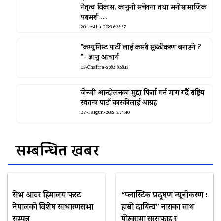
नेतृत्व विकास, कानुनी सचेतना तथा मनोसामाजिक
परामर्श …
20-Jestha-2083 6:35:57
"कम्युनिस्ट पार्टी लाई कसरी सुदृढीकरण बनाउने ?
"- ज्ञानु आचार्य
03-Chaitra-2082 8:58:13
जेन्जी आन्दोलनका मुद्दा फिर्ता गर्न माग गर्दै राष्ट्रिय
स्वतन्त्र पार्टी कास्कीलाई आग्रह
27-Falgun-2082 3:54:40
सम्बन्धित खबर
सेभ आवर हिमालय फस्ट
“प्लास्टिक प्रदूषण न्यूनीकरण :
नेपालको विशेष साधारणसभा
हाम्रो दायित्व” नाराका साथ
सम्पन्न
पोखरामा सरसफाइ र