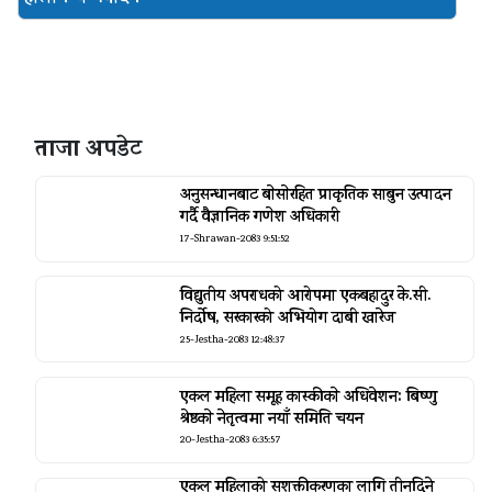
ताजा अपडेट
अनुसन्धानबाट बाेसाेरहित प्राकृतिक साबुन उत्पादन
गर्दै वैज्ञानिक गणेश अधिकारी
17-Shrawan-2083 9:51:52
विद्युतीय अपराधको आरोपमा एकबहादुर के.सी.
निर्दोष, सरकारको अभियोग दाबी खारेज
25-Jestha-2083 12:48:37
एकल महिला समूह कास्कीकाे अधिवेशन: बिष्णु
श्रेष्ठकाे नेतृत्वमा नयाँ समिति चयन
20-Jestha-2083 6:35:57
एकल महिलाको सशक्तीकरणका लागि तीनदिने