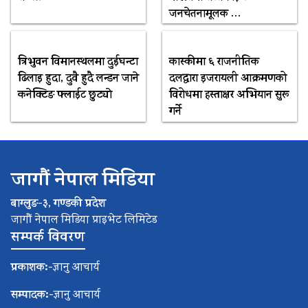
जनचेतनामूलक …
त्रिभुवन विमानस्थलमा दुईघन्टा
कास्कीमा ६ राजनीतिक
ढिलाइ हुदा, दुवै हुदै लन्डन जाने
दलद्वारा इजरायली आक्रमणको
कनेक्टिङ फ्लाईट छुट्याे
विरोधमा हस्ताक्षर अभियान सुरू
गर्ने
जागौं नेपाल मिडिया
बाग्लुङ-३, गण्डकी प्रदेश
जागौं नेपाल मिडिया प्राइभेट लिमिटेड
सम्पर्क विवरण
प्रकाशक:-
ज्ञानु आचार्य
सम्पादक:-
ज्ञानु आचार्य