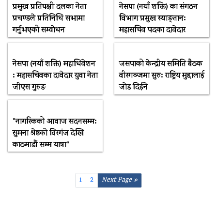
प्रमुख प्रतिपक्षी दलका नेता
नेसपा (नयाँ शक्ति) का संगठन
प्रचण्डले प्रतिनिधि सभामा
विभाग प्रमुख स्याङ्तान:
गर्नुभएको सम्वाेधन
महासचिव पदका दावेदार
नेसपा (नयाँ शक्ति) महाधिवेशन
जसपाको केन्द्रीय समिति बैठक
: महासचिवका दावेदार युवा नेता
वीरगञ्जमा सुरु: राष्ट्रिय मुद्दालाई
जीएस गुरुङ
जाेड दिईने
"नागरिकको आवाज सदनसम्म:
सुमना श्रेष्ठको विरगंज देखि
काठमाडौं सम्म यात्रा"
1
2
Next Page »