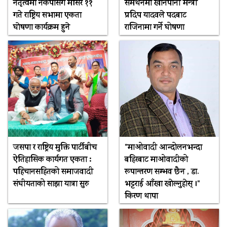
नेतृत्वमा नेकपासंग मंसिर ११
समर्थनमा खानेपानी मन्त्री
गते राष्ट्रिय सभामा एकता
प्रदिप यादवले पदबाट
घाेषणा कार्यक्रम हुने
राजिनामा गर्ने घोषणा
जसपा र राष्ट्रिय मुक्ति पार्टीबीच
"माओवादी आन्दोलनभन्दा
ऐतिहासिक कार्यगत एकता :
बहिरबाट माओवादीको
पहिचानसहितको समाजवादी
रूपान्तरण सम्भव छैन , डा.
संघीयताको साझा यात्रा सुरु
भट्टराई आँखा खाेल्नुहाेस् ।"
किरण थापा