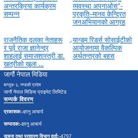
अन्तरक्रिया कार्यक्रम
व्यवस्था अपनाओस्"-
सम्पन्न
प्रकृति–मानव केन्द्रित
जनअभियानको आग्रह
राजनैतिक दलका नेताहरू
र्‍यान्डम रिडर्स साेसाईटीकाे
र पूर्व राजा ज्ञानेन्द्र
आयाेजनामा वैकल्पिक
शाहलाई समाजशास्त्री डा.
अर्थतन्त्रको बहस
खत्रीकाे खुला …
जागौं नेपाल मिडिया
बाग्लुङ-३, गण्डकी प्रदेश
जागौं नेपाल मिडिया प्राइभेट लिमिटेड
सम्पर्क विवरण
प्रकाशक:-
ज्ञानु आचार्य
सम्पादक:-
ज्ञानु आचार्य
सूचना तथा प्रशारण विभाग दर्ता:-
4797