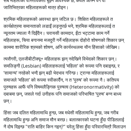
सबै महिलाको वास्तविकता बुझ्न आवश्यक छ, केवल आफ्नै वर्ग वा
जातिभित्रका महिलाहरूको मात्र होइन।
श्रमिक महिलाहरूको अवस्था झन् जटिल छ। शिक्षित महिलाहरूले त
कार्यक्षेत्रमा समानताको लडाइँ लड्नुपर्छ भने, श्रमिक महिलाहरूलाई त
न्यूनतम ज्याला नै दिइँदैन। घरायसी कामदार, ईंटा भट्टामा काम गर्ने
महिलाहरू, चिया बगानमा मजदुरी गर्ने महिलाहरू दोहोरो शोषणको शिकार छन्
काममा शारीरिक श्रमको शोषण, अनि कार्यस्थलमा यौन हिंसाको जोखिम।
त्यसैगरी, एलजीबीटीक्यू+ महिलाहरू झन् नदेखिने विभेदको शिकार छन्।
समलिङ्गी (Lesbian) महिलाहरूलाई ‘महिला’ को रूपमा पनि दबाइन्छ, र
‘सामान्य’ नरहेको भन्दै झन् बढी भेदभाव गरिन्छ। ट्रान्स महिलाहरूलाई
समाजले ‘महिला’ को रूपमा स्वीकार्दैन, न त ‘पुरुष’ को रूपमा नै। कतिपय
पुरुषहरू आफैं पनि विषमलैङ्गिक पुरुषत्व (Heteronormativity) को
दबाबमा छन्, जसले गर्दा उनीहरू पनि समाजको परिभाषित ‘पुरुष’ बन्न बाध्य
छन्।
हिंसा जब दलित महिलामाथि हुन्छ, जब मधेसी महिलामाथि हुन्छ, जब गरीब
महिलामाथि हुन्छ अनि समाज मौन बस्छ। बलात्कारको घटना हुँदा पीडितलाई
नै दोष दिइन्छ "राति बाहिर किन गइन्?" घरेलु हिंसा हुँदा परिवारभित्रै मिलाउन