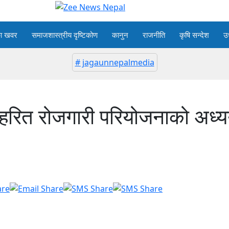
का खवर
समाजशास्त्रीय दृष्टिकोण
कानुन
राजनीति
कृषि सन्देश
उ
# jagaunnepalmedia
हरित रोजगारी परियोजनाको अध्