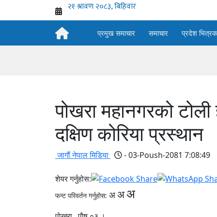
प्रमुख समाचार
समाचार
प्रदेश भित्र
पोखरा महानगरको टोली 
दक्षिण कोरिया प्रस्थान
जागौं नेपाल मिडिया
- 03-Poush-2081 7:08:49
शेयर गर्नुहोस:
अ
अ
अ
फन्ट परिवर्तन गर्नुहोस:
पाेखरा , पाैष ०३ ।