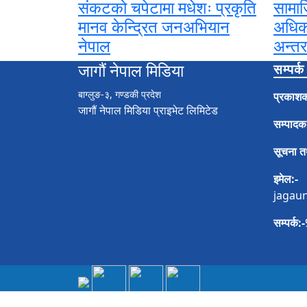
संकटको चपेटामा मधेशः प्रकृति
सामाज
मानव केन्द्रित जनअभियान
अधिक
नेपाल
अन्तर
जागौं नेपाल मिडिया
सम्पर्
बाग्लुङ-३, गण्डकी प्रदेश
प्रकाशक
जागौं नेपाल मिडिया प्राइभेट लिमिटेड
सम्पादक
सूचना तथ
इमेल:-
jagau
सम्पर्क:-