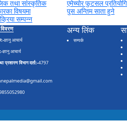
िक तथा सांस्कृतिक
एमेच्योर फुटसल प्रतियोग
ारका विषयमा
पुस अन्तिम साता हुने
क्रिया सम्पन्न
अन्य लिंक
स
क विवरण
:-
ज्ञानु आचार्य
सम्पर्क
:-
ज्ञानु आचार्य
ा प्रशारण विभाग दर्ता:-
4797
nnepalmedia@gmail.com
9855052980